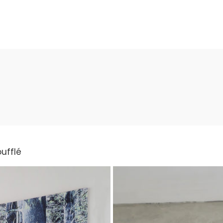
oufflé